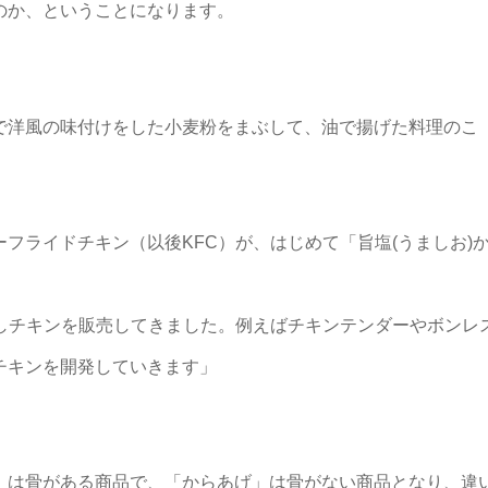
のか、ということになります。
で洋風の味付けをした小麦粉をまぶして、油で揚げた料理のこ
フライドチキン（以後KFC）が、はじめて「旨塩(うましお)
なしチキンを販売してきました。例えばチキンテンダーやボンレ
チキンを開発していきます」
」は骨がある商品で、「からあげ」は骨がない商品となり、違