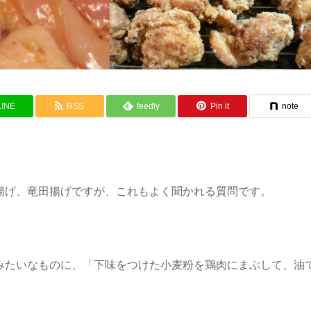
LINE
RSS
feedly
Pin it
note
揚げ、竜田揚げですが、これもよく聞かれる質問です。
みたいなものに、「下味をつけた小麦粉を鶏肉にまぶして、油