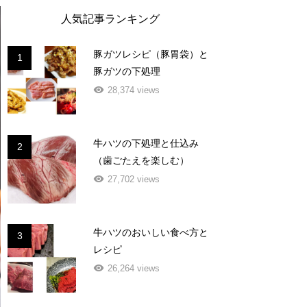
人気記事ランキング
豚ガツレシピ（豚胃袋）と
1
豚ガツの下処理
28,374 views
牛ハツの下処理と仕込み
2
（歯ごたえを楽しむ）
27,702 views
牛ハツのおいしい食べ方と
3
レシピ
26,264 views