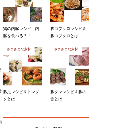
鶏の内臓レシピ、内
豚コブクロレシピ＆
臓を食べる？！
豚コブクロとは
さまざまな素材
さまざまな素材
せ
け
豚足レシピ＆トンソ
豚タンレシピ＆豚の
クとは
舌とは
染