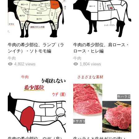
牛肉の希少部位、ランプ（ラ
牛肉の希少部位、肩ロース・
ンイチ）・ソトモモ編
ロース・ヒレ編
牛肉
牛肉
4,802 views
1,804 views
牛肉
さまざまな素材
牛肉の希少部位、ウデ（肩）
牛ハラミと牛サガリの違い