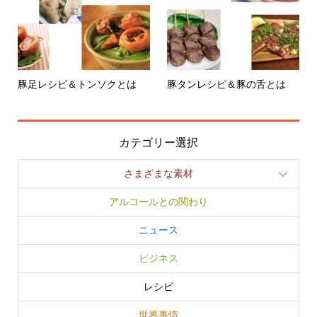
豚足レシピ＆トンソクとは
豚タンレシピ＆豚の舌とは
カテゴリー選択
さまざまな素材
アルコールとの関わり
ニュース
ビジネス
レシピ
世界事情