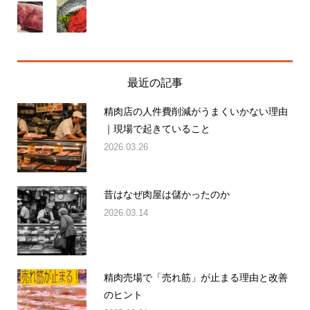
最近の記事
精肉店の人件費削減がうまくいかない理由
｜現場で起きていること
2026.03.26
昔はなぜ肉屋は儲かったのか
2026.03.14
精肉売場で「売れ筋」が止まる理由と改善
のヒント