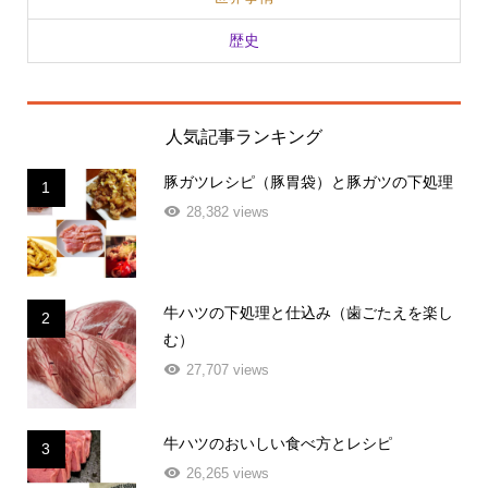
歴史
人気記事ランキング
豚ガツレシピ（豚胃袋）と豚ガツの下処理
1
28,382 views
牛ハツの下処理と仕込み（歯ごたえを楽し
2
む）
27,707 views
牛ハツのおいしい食べ方とレシピ
3
26,265 views