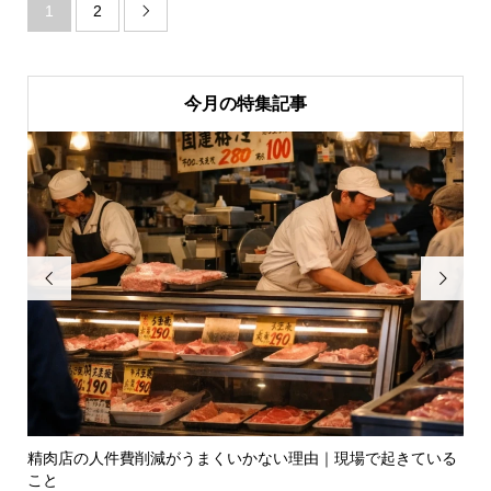
1
2

今月の特集記事


精肉店の人件費削減がうまくいかない理由｜現場で起きている
昔
こと