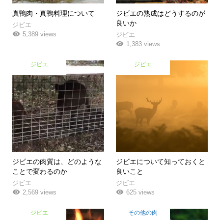
真鴨肉・真鴨料理について
ジビエの熟成はどうするのが
良いか
ジビエ
5,389 views
ジビエ
1,383 views
ジビエ
ジビエ
ジビエの肉質は、どのような
ジビエについて知っておくと
ことで変わるのか
良いこと
ジビエ
ジビエ
2,569 views
625 views
ジビエ
その他の肉