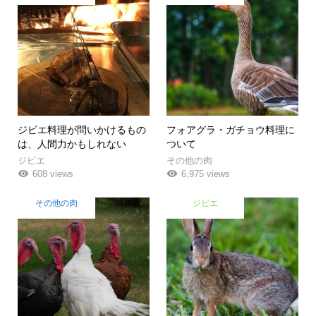
ジビエ料理が問いかけるもの
フォアグラ・ガチョウ料理に
は、人間力かもしれない
ついて
ジビエ
その他の肉
608 views
6,975 views
その他の肉
ジビエ