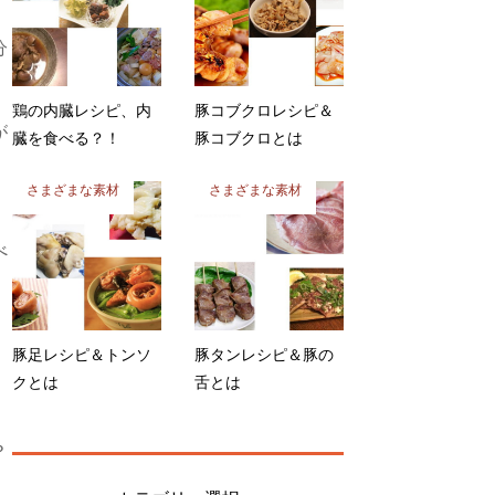
分
鶏の内臓レシピ、内
豚コブクロレシピ＆
が
臓を食べる？！
豚コブクロとは
さまざまな素材
さまざまな素材
べ
豚足レシピ＆トンソ
豚タンレシピ＆豚の
クとは
舌とは
？