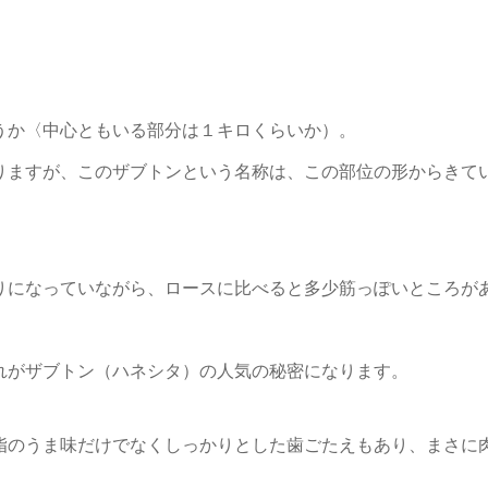
うか〈中心ともいる部分は１キロくらいか）。
りますが、このザブトンという名称は、この部位の形からきて
りになっていながら、ロースに比べると多少筋っぽいところが
れがザブトン（ハネシタ）の人気の秘密になります。
脂のうま味だけでなくしっかりとした歯ごたえもあり、まさに