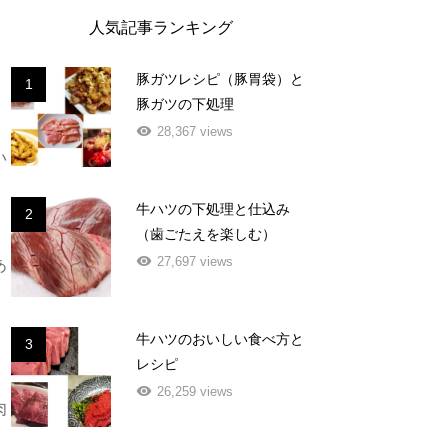
人気記事ランキング
豚ガツレシピ（豚胃袋）と
1
豚ガツの下処理
28,367 views
い
牛ハツの下処理と仕込み
2
（歯ごたえを楽しむ）
27,697 views
あ
牛ハツのおいしい食べ方と
3
レシピ
26,259 views
肉