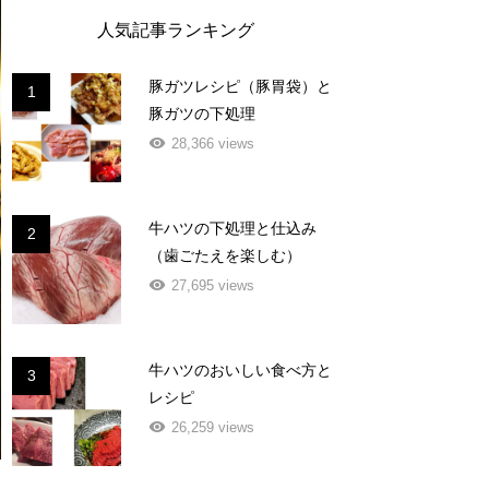
人気記事ランキング
豚ガツレシピ（豚胃袋）と
1
豚ガツの下処理
28,366 views
牛ハツの下処理と仕込み
2
（歯ごたえを楽しむ）
27,695 views
牛ハツのおいしい食べ方と
3
レシピ
26,259 views