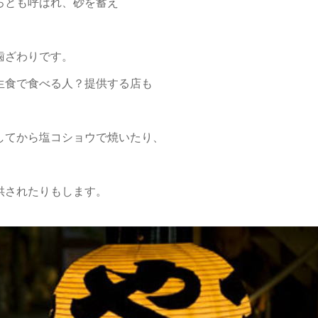
ろとも呼ばれ、砂を蓄え
。
歯ざわりです。
生食で食べる人？提供する店も
してから塩コショウで焼いたり、
。
供されたりもします。