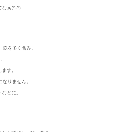
(^-^)
2、鉄を多く含み、
す。
します。
になりません。
トなどに。