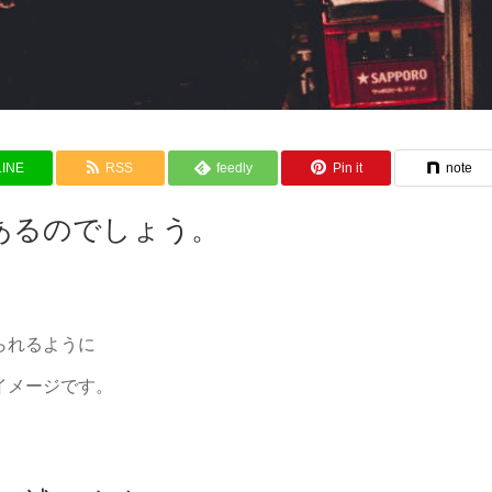
LINE
RSS
feedly
Pin it
note
あるのでしょう。
。
られるように
イメージです。