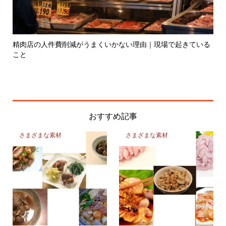
いる
昔はなぜ肉屋は儲かったのか
精
おすすめ記事
さまざまな素材
さまざまな素材
鶏の内臓レシピ、内臓を食べ
豚コブクロレシピ＆豚コブク