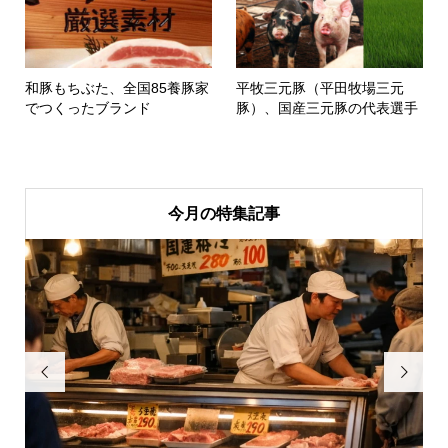
和豚もちぶた、全国85養豚家
平牧三元豚（平田牧場三元
でつくったブランド
豚）、国産三元豚の代表選手
今月の特集記事

