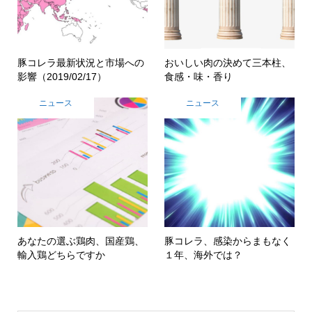
豚コレラ最新状況と市場への
おいしい肉の決めて三本柱、
影響（2019/02/17）
食感・味・香り
ニュース
ニュース
あなたの選ぶ鶏肉、国産鶏、
豚コレラ、感染からまもなく
輸入鶏どちらですか
１年、海外では？