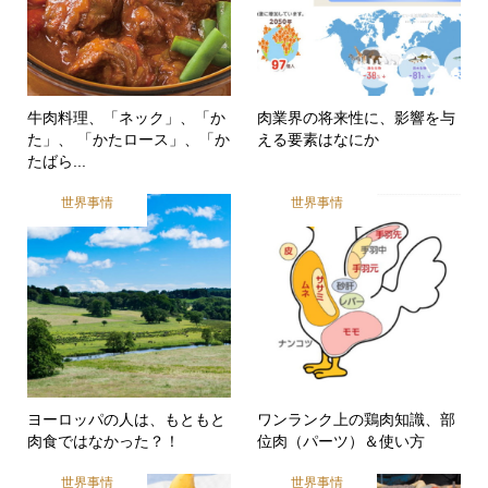
牛肉料理、「ネック」、「か
肉業界の将来性に、影響を与
た」、 「かたロース」、「か
える要素はなにか
たばら...
世界事情
世界事情
ヨーロッパの人は、もともと
ワンランク上の鶏肉知識、部
肉食ではなかった？！
位肉（パーツ）＆使い方
世界事情
世界事情