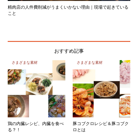
いる
昔はなぜ肉屋は儲かったのか
精
おすすめ記事
さまざまな素材
さまざまな素材
鶏の内臓レシピ、内臓を食べ
豚コブクロレシピ＆豚コブク
る？！
ロとは
さまざまな素材
さまざまな素材