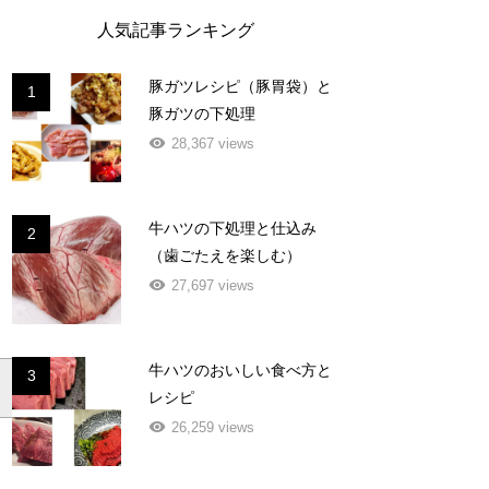
人気記事ランキング
豚ガツレシピ（豚胃袋）と
1
豚ガツの下処理
28,367 views
牛ハツの下処理と仕込み
2
（歯ごたえを楽しむ）
27,697 views
牛ハツのおいしい食べ方と
3
レシピ
26,259 views