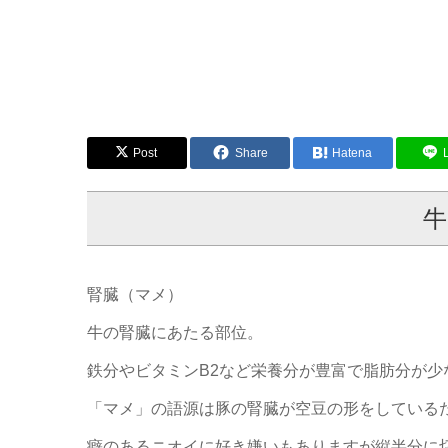
Post
Share
Hatena
牛
腎臓（マメ）
牛の腎臓にあたる部位。
鉄分やビタミンB2など栄養分が豊富で脂肪分が少
「マメ」の語源は豚の腎臓が空豆の形をしている
癖のあるニオイに好き嫌いもありますが縦半分に