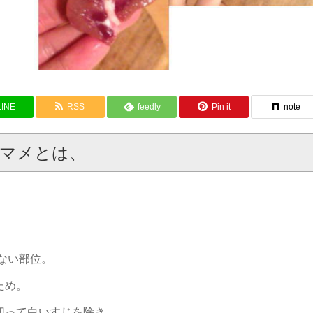
LINE
RSS
feedly
Pin it
note
マメとは、
ない部位。
ため。
切って白いすじを除き、