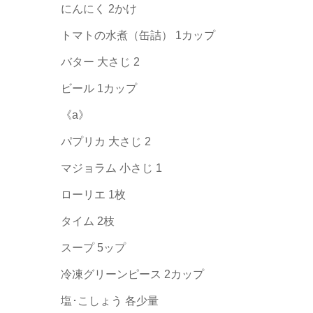
にんにく 2かけ
トマトの水煮（缶詰） 1カップ
バター 大さじ 2
ビール 1カップ
《a》
パプリカ 大さじ 2
マジョラム 小さじ 1
ローリエ 1枚
タイム 2枝
スープ 5ップ
冷凍グリーンピース 2カップ
塩･こしょう 各少量