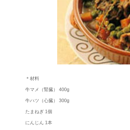
＊材料
牛マメ（腎臓） 400g
牛ハツ（心臓） 300g
たまねぎ 1個
にんじん 1本